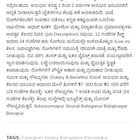
ಸಲ್ಲಿಸಬಹುದು. ಅನುಭವ: ಕನಿಷ್ಠ 1 ರಿಂದ 2 ವರ್ಷಗಳ ಅನುಭವ ಇರುವವರಿಗೆ 
ಆದ್ಯತೆ ನೀಡಲಾಗುತ್ತದೆ (ಫ್ರೆಶರ್ಸ್‌ಗೂ ಕೆಲವು ಕಡೆ ಅವಕಾಶವಿದೆ). ಭಾಷೆ: 
ರೋಗಿಗಳೊಂದಿಗೆ ಸಂವಹನ ನಡೆಸಲು ಕನ್ನಡ ಕಡ್ಡಾಯವಾಗಿ ಬರಬೇಕು. 
ದಾಖಲೆಗಳು: ಆಧಾರ್ ಕಾರ್ಡ್, ಫೋಟೋ ಮತ್ತು ವಿದ್ಯಾರ್ಹತೆಯ ಪ್ರಮಾಣಪತ್ರಗಳು 
ಅವಶ್ಯಕ. ಕೆಲಸದ ವಿವರ (Job Description) ಸಮಯ: 12 ಗಂಟೆಗಳ ಶಿಫ್ಟ್ 
ಅಥವಾ 24 ಗಂಟೆಗಳ ಕಾಲ ರೋಗಿಯ ಮನೆಯಲ್ಲೇ ಉಳಿದುಕೊಳ್ಳುವ (Live-in) 
ಕೆಲಸ. ಜವಾಬ್ದಾರಿಗಳು: ರೋಗಿಗಳಿಗೆ ಸಮಯಕ್ಕೆ ಸರಿಯಾಗಿ ಮಾತ್ರೆ ಮತ್ತು ಔಷಧಿ 
ನೀಡುವುದು. ಬಿಪಿ (BP), ಶುಗರ್ ಮತ್ತು ಇತರ ವೈಟಲ್ಸ್ ತಪಾಸಣೆ. ವಯಸ್ಸಾದವರಿಗೆ 
ಸ್ನಾನ ಮಾಡಿಸುವುದು, ಬಟ್ಟೆ ಬದಲಾಯಿಸುವುದು ಮತ್ತು ವೈಯಕ್ತಿಕ ಸ್ವಚ್ಛತೆ 
ಕಾಪಾಡುವುದು. ರೋಗಿಗಳಿಗೆ ಪೌಷ್ಟಿಕ ಆಹಾರ ಮತ್ತು ದ್ರವಾಹಾರ ನೀಡುವುದು. 
ಸಂಬಳ ಮತ್ತು ಸೌಲಭ್ಯಗಳು (Salary & Benefits) ಸಂಬಳ: ಅನುಭವ ಮತ್ತು 
ಕೆಲಸದ ಸಮಯದ ಆಧಾರದ ಮೇಲೆ ತಿಂಗಳಿಗೆ ₹17, 000 ರಿಂದ ₹30, 000 ವರೆಗೆ 
(24 ಗಂಟೆಗಳ ಕೆಲಸಕ್ಕೆ). ಇತರ ಸೌಲಭ್ಯಗಳು: * ಉಚಿತ ಊಟ ಮತ್ತು ವಸತಿ (24 
ಗಂಟೆಗಳ ಕೆಲಸಕ್ಕೆ). ಕೆಲವು ಸಂಸ್ಥೆಗಳಲ್ಲಿ ಇನ್ಶೂರೆನ್ಸ್ ಮತ್ತು ಬೋನಸ್ 
ಸೌಲಭ್ಯವಿರುತ್ತದೆ. Adavisomapur Asundi Balaganur Balajinagar
Basapur
TAGS :
Caregiver Salary Bangalore Karnataka