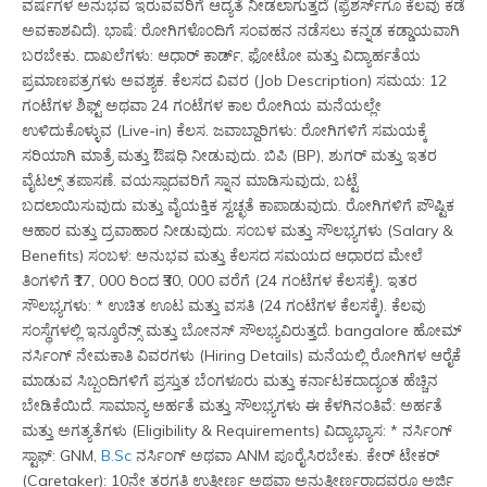
ವರ್ಷಗಳ ಅನುಭವ ಇರುವವರಿಗೆ ಆದ್ಯತೆ ನೀಡಲಾಗುತ್ತದೆ (ಫ್ರೆಶರ್ಸ್‌ಗೂ ಕೆಲವು ಕಡೆ 
ಅವಕಾಶವಿದೆ). ಭಾಷೆ: ರೋಗಿಗಳೊಂದಿಗೆ ಸಂವಹನ ನಡೆಸಲು ಕನ್ನಡ ಕಡ್ಡಾಯವಾಗಿ 
ಬರಬೇಕು. ದಾಖಲೆಗಳು: ಆಧಾರ್ ಕಾರ್ಡ್, ಫೋಟೋ ಮತ್ತು ವಿದ್ಯಾರ್ಹತೆಯ 
ಪ್ರಮಾಣಪತ್ರಗಳು ಅವಶ್ಯಕ. ಕೆಲಸದ ವಿವರ (Job Description) ಸಮಯ: 12 
ಗಂಟೆಗಳ ಶಿಫ್ಟ್ ಅಥವಾ 24 ಗಂಟೆಗಳ ಕಾಲ ರೋಗಿಯ ಮನೆಯಲ್ಲೇ 
ಉಳಿದುಕೊಳ್ಳುವ (Live-in) ಕೆಲಸ. ಜವಾಬ್ದಾರಿಗಳು: ರೋಗಿಗಳಿಗೆ ಸಮಯಕ್ಕೆ 
ಸರಿಯಾಗಿ ಮಾತ್ರೆ ಮತ್ತು ಔಷಧಿ ನೀಡುವುದು. ಬಿಪಿ (BP), ಶುಗರ್ ಮತ್ತು ಇತರ 
ವೈಟಲ್ಸ್ ತಪಾಸಣೆ. ವಯಸ್ಸಾದವರಿಗೆ ಸ್ನಾನ ಮಾಡಿಸುವುದು, ಬಟ್ಟೆ 
ಬದಲಾಯಿಸುವುದು ಮತ್ತು ವೈಯಕ್ತಿಕ ಸ್ವಚ್ಛತೆ ಕಾಪಾಡುವುದು. ರೋಗಿಗಳಿಗೆ ಪೌಷ್ಟಿಕ 
ಆಹಾರ ಮತ್ತು ದ್ರವಾಹಾರ ನೀಡುವುದು. ಸಂಬಳ ಮತ್ತು ಸೌಲಭ್ಯಗಳು (Salary & 
Benefits) ಸಂಬಳ: ಅನುಭವ ಮತ್ತು ಕೆಲಸದ ಸಮಯದ ಆಧಾರದ ಮೇಲೆ 
ತಿಂಗಳಿಗೆ ₹17, 000 ರಿಂದ ₹30, 000 ವರೆಗೆ (24 ಗಂಟೆಗಳ ಕೆಲಸಕ್ಕೆ). ಇತರ 
ಸೌಲಭ್ಯಗಳು: * ಉಚಿತ ಊಟ ಮತ್ತು ವಸತಿ (24 ಗಂಟೆಗಳ ಕೆಲಸಕ್ಕೆ). ಕೆಲವು 
ಸಂಸ್ಥೆಗಳಲ್ಲಿ ಇನ್ಶೂರೆನ್ಸ್ ಮತ್ತು ಬೋನಸ್ ಸೌಲಭ್ಯವಿರುತ್ತದೆ. bangalore ಹೋಮ್ 
ನರ್ಸಿಂಗ್ ನೇಮಕಾತಿ ವಿವರಗಳು (Hiring Details) ಮನೆಯಲ್ಲಿ ರೋಗಿಗಳ ಆರೈಕೆ 
ಮಾಡುವ ಸಿಬ್ಬಂದಿಗಳಿಗೆ ಪ್ರಸ್ತುತ ಬೆಂಗಳೂರು ಮತ್ತು ಕರ್ನಾಟಕದಾದ್ಯಂತ ಹೆಚ್ಚಿನ 
ಬೇಡಿಕೆಯಿದೆ. ಸಾಮಾನ್ಯ ಅರ್ಹತೆ ಮತ್ತು ಸೌಲಭ್ಯಗಳು ಈ ಕೆಳಗಿನಂತಿವೆ: ಅರ್ಹತೆ 
ಮತ್ತು ಅಗತ್ಯತೆಗಳು (Eligibility & Requirements) ವಿದ್ಯಾಭ್ಯಾಸ: * ನರ್ಸಿಂಗ್ 
ಸ್ಟಾಫ್: GNM, 
B.Sc
 ನರ್ಸಿಂಗ್ ಅಥವಾ ANM ಪೂರೈಸಿರಬೇಕು. ಕೇರ್ ಟೇಕರ್ 
(Caretaker): 10ನೇ ತರಗತಿ ಉತ್ತೀರ್ಣ ಅಥವಾ ಅನುತ್ತೀರ್ಣರಾದವರೂ ಅರ್ಜಿ 