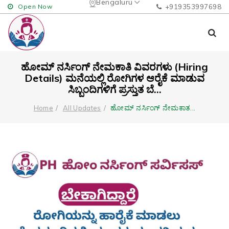
Bengaluru
Open Now
+919353997698
ಹೋಮ್ ನರ್ಸಿಂಗ್ ನೇಮಕಾತಿ ವಿವರಗಳು (Hiring
Details) ಮನೆಯಲ್ಲಿ ರೋಗಿಗಳ ಆರೈಕೆ ಮಾಡುವ
ಸಿಬ್ಬಂದಿಗಳಿಗೆ ಪ್ರಸ್ತುತ ಬೆ...
ಹೋಮ್ ನರ್ಸಿಂಗ್ ನೇಮಕಾತ
...
Home
All Updates